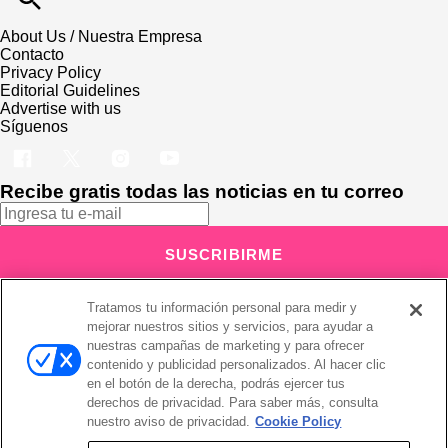
About Us / Nuestra Empresa
Contacto
Privacy Policy
Editorial Guidelines
Advertise with us
Síguenos
Recibe gratis todas las noticias en tu correo
SUSCRIBIRME
Este sitio está protegido por reCAPTCHA y Google
Política de
Tratamos tu información personal para medir y
privacidad
y Se aplican las
Condiciones de servicio
.
Suscribirse implica aceptar los
términos y condiciones
mejorar nuestros sitios y servicios, para ayudar a
¡Muchas gracias!
Ya estás suscrito a nuestro newsletter
nuestras campañas de marketing y para ofrecer
contenido y publicidad personalizados. Al hacer clic
en el botón de la derecha, podrás ejercer tus
derechos de privacidad. Para saber más, consulta
nuestro aviso de privacidad.
Cookie Policy
Recibe gratis todas las noticias en tu correo