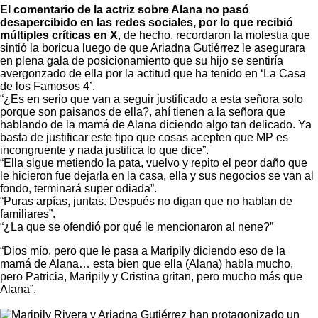
El comentario de la actriz sobre Alana no pasó
desapercibido en las redes sociales, por lo que recibió
múltiples críticas en X
, de hecho, recordaron la molestia que
sintió la boricua luego de que Ariadna Gutiérrez le asegurara
en plena gala de posicionamiento que su hijo se sentiría
avergonzado de ella por la actitud que ha tenido en ‘La Casa
de los Famosos 4’.
“¿Es en serio que van a seguir justificado a esta señora solo
porque son paisanos de ella?, ahí tienen a la señora que
hablando de la mamá de Alana diciendo algo tan delicado. Ya
basta de justificar este tipo que cosas acepten que MP es
incongruente y nada justifica lo que dice”.
“Ella sigue metiendo la pata, vuelvo y repito el peor daño que
le hicieron fue dejarla en la casa, ella y sus negocios se van al
fondo, terminará super odiada”.
“Puras arpías, juntas. Después no digan que no hablan de
familiares”.
“¿La que se ofendió por qué le mencionaron al nene?”
“Dios mío, pero que le pasa a Maripily diciendo eso de la
mamá de Alana… esta bien que ella (Alana) habla mucho,
pero Patricia, Maripily y Cristina gritan, pero mucho más que
Alana”.