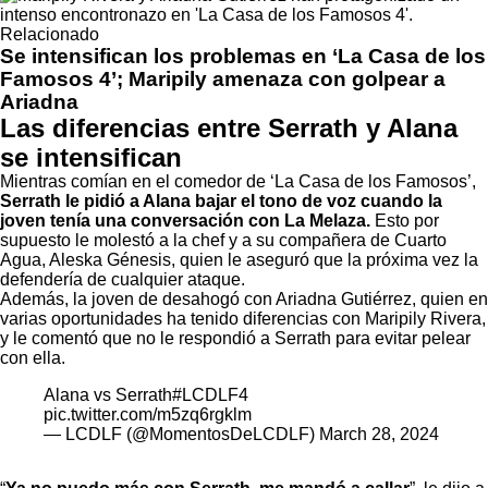
Relacionado
Se intensifican los problemas en ‘La Casa de los
Famosos 4’; Maripily amenaza con golpear a
Ariadna
Las diferencias entre Serrath y Alana
se intensifican
Mientras comían en el comedor de ‘La Casa de los Famosos’,
Serrath le pidió a Alana bajar el tono de voz cuando la
joven tenía una conversación con La Melaza.
Esto por
supuesto le molestó a la chef y a su compañera de Cuarto
Agua, Aleska Génesis, quien le aseguró que la próxima vez la
defendería de cualquier ataque.
Además, la joven de desahogó con Ariadna Gutiérrez,
quien en
varias oportunidades ha tenido diferencias con Maripily Rivera,
y le comentó que no le respondió a Serrath para evitar pelear
con ella.
Alana vs Serrath
#LCDLF4
pic.twitter.com/m5zq6rgklm
— LCDLF (@MomentosDeLCDLF)
March 28, 2024