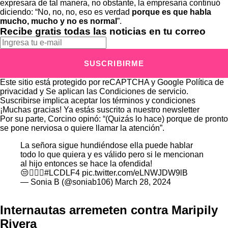
expresara de tal manera, no obstante, la empresaria continuó
diciendo: “No, no, no, eso es verdad
porque es que habla
mucho, mucho y no es normal
”.
Recibe gratis todas las noticias en tu correo
SUSCRIBIRME
Este sitio está protegido por reCAPTCHA y Google
Política de
privacidad
y Se aplican las
Condiciones de servicio
.
Suscribirse implica aceptar los
términos y condiciones
¡Muchas gracias!
Ya estás suscrito a nuestro newsletter
Por su parte, Corcino opinó: “(Quizás lo hace) porque de pronto
se pone nerviosa o quiere llamar la atención”.
La señora sigue hundiéndose ella puede hablar
todo lo que quiera y es válido pero si le mencionan
al hijo entonces se hace la ofendida!
😒🤷🏻‍♀️
#LCDLF4
pic.twitter.com/eLNWJDW9lB
— Sonia B (@soniab106)
March 28, 2024
Internautas arremeten contra Maripily
Rivera