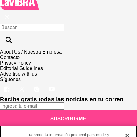
About Us / Nuestra Empresa
Contacto
Privacy Policy
Editorial Guidelines
Advertise with us
Síguenos
Recibe gratis todas las noticias en tu correo
SUSCRIBIRME
Este sitio está protegido por reCAPTCHA y Google
Política de
Tratamos tu información personal para medir y
privacidad
y Se aplican las
Condiciones de servicio
.