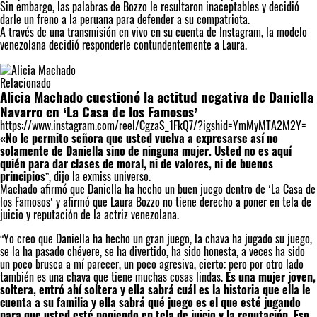
Sin embargo, las palabras de Bozzo le resultaron inaceptables y decidió
darle un freno a la peruana para defender a su compatriota.
A través de una transmisión en vivo en su cuenta de Instagram, la modelo
venezolana decidió responderle contundentemente a Laura.
Relacionado
Alicia Machado cuestionó la actitud negativa de Daniella
Navarro en ‘La Casa de los Famosos’
https://www.instagram.com/reel/CgzaS_1FkQ7/?igshid=YmMyMTA2M2Y=
«No le permito señora que usted vuelva a expresarse así no
solamente de Daniella sino de ninguna mujer. Usted no es aquí
quién para dar clases de moral, ni de valores, ni de buenos
principios
”, dijo la exmiss universo.
Machado afirmó que Daniella ha hecho un buen juego dentro de ‘La Casa de
los Famosos’ y afirmó que Laura Bozzo no tiene derecho a poner en tela de
juicio y reputación de la actriz venezolana.
“Yo creo que Daniella ha hecho un gran juego, la chava ha jugado su juego,
se la ha pasado chévere, se ha divertido, ha sido honesta, a veces ha sido
un poco brusca a mí parecer, un poco agresiva, cierto; pero por otro lado
también es una chava que tiene muchas cosas lindas.
Es una mujer joven,
soltera, entró ahí soltera y ella sabrá cuál es la historia que ella le
cuenta a su familia y ella sabrá qué juego es el que esté jugando
para que usted esté poniendo en tela de juicio y la reputación. Eso