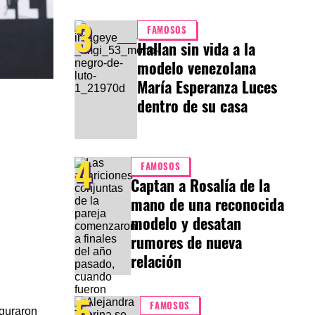
3
FAMOSOS
Hallan sin vida a la
modelo venezolana
María Esperanza Luces
dentro de su casa
4
FAMOSOS
Captan a Rosalía de la
mano de una reconocida
modelo y desatan
rumores de nueva
relación
5
FAMOSOS
eguraron