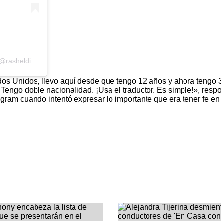
A post shared by Rashel Diaz | Mujer de fe & Coach de vida (@rasheldiaz)
dos Unidos, llevo aquí desde que tengo 12 años y ahora tengo 
. Tengo doble nacionalidad. ¡Usa el traductor. Es simple!», resp
agram cuando intentó expresar lo importante que era tener fe en