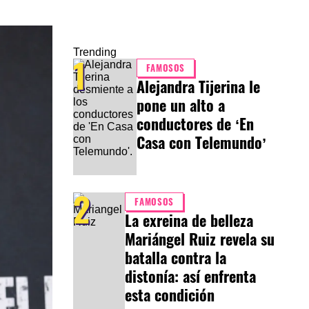
Trending
1
FAMOSOS
Alejandra Tijerina le
pone un alto a
conductores de ‘En
Casa con Telemundo’
2
FAMOSOS
La exreina de belleza
Mariángel Ruiz revela su
batalla contra la
distonía: así enfrenta
esta condición