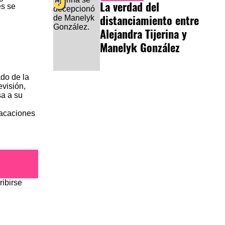
La verdad del
es se
distanciamiento entre
Alejandra Tijerina y
Manelyk González
do de la
evisión,
sa a su
vacaciones
ribirse