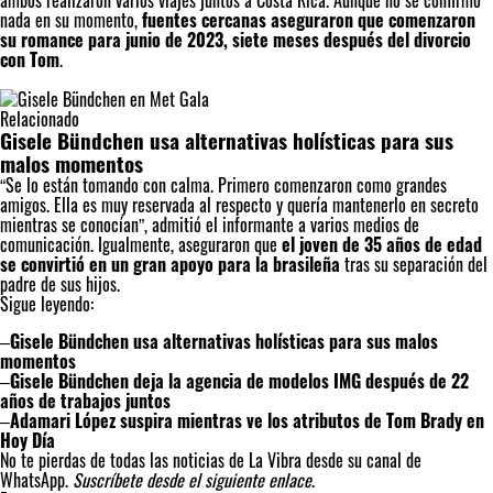
ambos realizaron varios viajes juntos a Costa Rica. Aunque no se confirmó
nada en su momento,
fuentes cercanas aseguraron que comenzaron
su romance para junio de 2023, siete meses después del divorcio
con Tom
.
Relacionado
Gisele Bündchen usa alternativas holísticas para sus
malos momentos
“Se lo están tomando con calma. Primero comenzaron como grandes
amigos. Ella es muy reservada al respecto y quería mantenerlo en secreto
mientras se conocían”, admitió el informante a varios medios de
comunicación. Igualmente, aseguraron que
el joven de 35 años de edad
se convirtió en un gran apoyo para la brasileña
tras su separación del
padre de sus hijos.
Sigue leyendo:
–
Gisele Bündchen usa alternativas holísticas para sus malos
momentos
–
Gisele Bündchen deja la agencia de modelos IMG después de 22
años de trabajos juntos
–
Adamari López suspira mientras ve los atributos de Tom Brady en
Hoy Día
No te pierdas de todas las noticias de La Vibra desde su canal de
WhatsApp.
Suscríbete desde el siguiente enlace
.