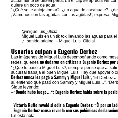
actualmente se desempeña. En el clip se aprecia ver com
quiere un poco de agua.
“¿Qué se le antoja tomar?, ¿un agua de cacahuate?, ¿de 
¡Vámonos con las agüitas, con las agüitas!”, expresa, Mi
@miguelluis_0ficial
Miguel Luis en un tik tok llevando las aguas para el
♬ sonido original – Miguel Luis_Oficial
Usuarios culpan a Eugenio Derbez
Las imágenes de Miguel Luis desempeñando como mesero
no dudaron en criticar a Eugenio Derbez por 
redes, quienes
“¿Que le pasó a Miguel Luis?, siempre pensé que al salir 
sucursal trabaja el buen Miguel Luis. Hay que apoyarlo co
Derbez nunca les pagó a Sammy y Miguel Luis
”, “El Derbez a
sí, entiendo qué pasó con Sammy y Miguel Luis…”, “Derbe
Sigue leyendo:
“Donde hubo fuego…”; Eugenio Derbez habla sobre la posible
–
Victoria Ruffo reveló si odia a Eugenio Derbez: “Él por su lad
–
Eugenio Derbez causa revuelo con sus polémicas declaracio
–
En esta nota