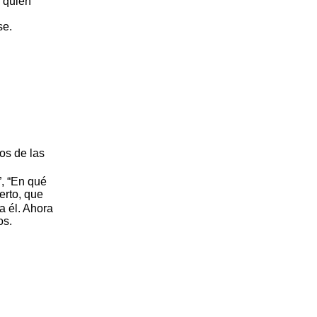
 quién
se.
os de las
”, “En qué
erto, que
a él. Ahora
os.