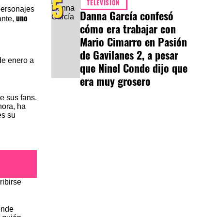
5
TELEVISIÓN
personajes
Danna García confesó
uno
ante,
cómo era trabajar con
Mario Cimarro en Pasión
de Gavilanes 2, a pesar
que Ninel Conde dijo que
era muy grosero
e sus fans.
hora, ha
es su
ribirse
nde