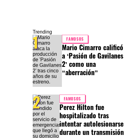
Trending
1
FAMOSOS
Mario Cimarro calificó
a ‘Pasión de Gavilanes
2’ como una
“aberración”
2
FAMOSOS
Perez Hilton fue
hospitalizado tras
intentar autolesionarse
durante un transmisión