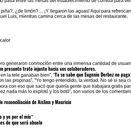
o pasa entre las mesas del establecimiento de comida para ver
piña?, ¿de limón?… ¡Y llegaron las aguas! Aquí para refrescar
guel Luis, mientras camina cerca de las mesas del restaurante.
 calor
 generaron conmoción entre una inmensa cantidad de usuari
un presunto trato injusto hacia sus colaboradores.
Ya se sabe que Eugenio Derbez no paga
en la tele ganaban bien”, “
n las propinas”, “Yo tengo entendido, la verdad. No sé si sea ci
hora con eso que sacó que quería gente que trabajara gratis par
z nada más lo explotó y los botó”, son varios de los comentari
 reconciliación de Aislinn y Mauricio
o y yo por el mío”
nes de que será abuelo