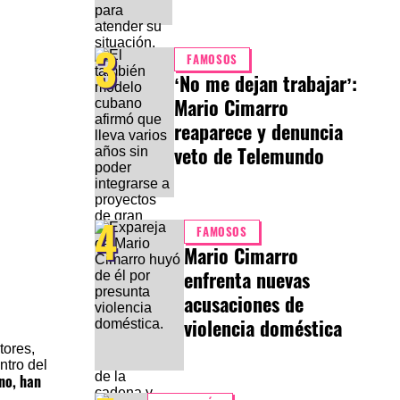
3
FAMOSOS
‘No me dejan trabajar’:
Mario Cimarro
reaparece y denuncia
veto de Telemundo
4
FAMOSOS
Mario Cimarro
enfrenta nuevas
acusaciones de
violencia doméstica
tores,
ntro del
no, han