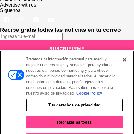
Advertise with us
Síguenos
Recibe gratis todas las noticias en tu correo
SUSCRIBIRME
Tratamos tu información personal para medir y
Este sitio está protegido por reCAPTCHA y Google
Política de
mejorar nuestros sitios y servicios, para ayudar a
privacidad
y Se aplican las
Condiciones de servicio
.
Suscribirse implica aceptar los
términos y condiciones
nuestras campañas de marketing y para ofrecer
¡Muchas gracias!
Ya estás suscrito a nuestro newsletter
contenido y publicidad personalizados. Al hacer clic
en el botón de la derecha, podrás ejercer tus
derechos de privacidad. Para saber más, consulta
nuestro aviso de privacidad.
Cookie Policy
Recibe gratis todas las noticias en tu correo
Tus derechos de privacidad
SUSCRIBIRME
Rechazarlas todas
Este sitio está protegido por reCAPTCHA y Google
Política de