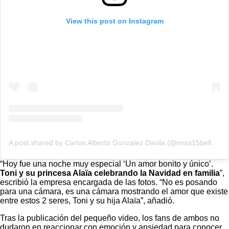
View this post on Instagram
A post shared by Carlos Alberto Gonzalez Davila (@miss15bellezas_ketoquestudio)
“Hoy fue una noche muy especial ‘Un amor bonito y único’.
Toni y su princesa Alaïa celebrando la Navidad en familia
”,
escribió la empresa encargada de las fotos. “No es posando
para una cámara, es una cámara mostrando el amor que existe
entre estos 2 seres, Toni y su hija Alaïa”, añadió.
Tras la publicación del pequeño video, los fans de ambos no
dudaron en reaccionar con emoción y ansiedad para conocer