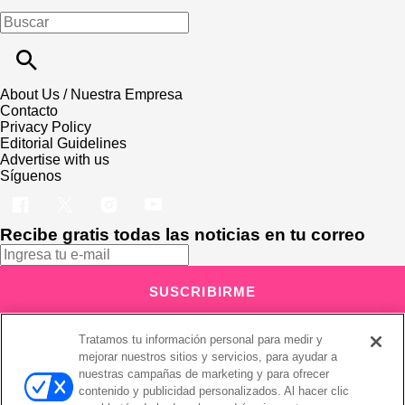
About Us / Nuestra Empresa
Contacto
Privacy Policy
Editorial Guidelines
Advertise with us
Síguenos
Recibe gratis todas las noticias en tu correo
SUSCRIBIRME
Este sitio está protegido por reCAPTCHA y Google
Política de
Tratamos tu información personal para medir y
privacidad
y Se aplican las
Condiciones de servicio
.
mejorar nuestros sitios y servicios, para ayudar a
Suscribirse implica aceptar los
términos y condiciones
¡Muchas gracias!
Ya estás suscrito a nuestro newsletter
nuestras campañas de marketing y para ofrecer
contenido y publicidad personalizados. Al hacer clic