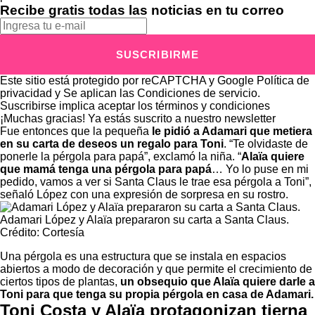
Recibe gratis todas las noticias en tu correo
SUSCRIBIRME
Este sitio está protegido por reCAPTCHA y Google
Política de
privacidad
y Se aplican las
Condiciones de servicio
.
Suscribirse implica aceptar los
términos y condiciones
¡Muchas gracias!
Ya estás suscrito a nuestro newsletter
Fue entonces que la pequeña
le pidió a Adamari que metiera
en su carta de deseos un regalo para Toni
. “Te olvidaste de
ponerle la pérgola para papá”, exclamó la niña. “
Alaïa quiere
que mamá tenga una pérgola para papá
… Yo lo puse en mi
pedido, vamos a ver si Santa Claus le trae esa pérgola a Toni”,
señaló López con una expresión de sorpresa en su rostro.
Adamari López y Alaïa prepararon su carta a Santa Claus.
Crédito: Cortesía
Una pérgola es una estructura que se instala en espacios
abiertos a modo de decoración y que permite el crecimiento de
ciertos tipos de plantas,
un obsequio que Alaïa quiere darle a
Toni para que tenga su propia pérgola en casa de Adamari.
Toni Costa y Alaïa protagonizan tierna