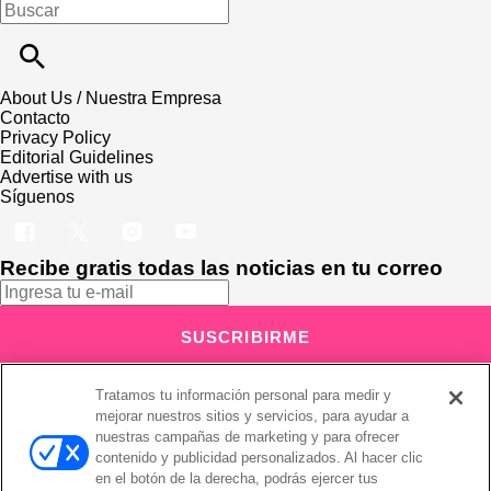
About Us / Nuestra Empresa
Contacto
Privacy Policy
Editorial Guidelines
Advertise with us
Síguenos
Recibe gratis todas las noticias en tu correo
SUSCRIBIRME
Este sitio está protegido por reCAPTCHA y Google
Política de
Tratamos tu información personal para medir y
privacidad
y Se aplican las
Condiciones de servicio
.
Suscribirse implica aceptar los
términos y condiciones
mejorar nuestros sitios y servicios, para ayudar a
¡Muchas gracias!
Ya estás suscrito a nuestro newsletter
nuestras campañas de marketing y para ofrecer
contenido y publicidad personalizados. Al hacer clic
en el botón de la derecha, podrás ejercer tus