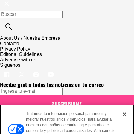
About Us / Nuestra Empresa
Contacto
Privacy Policy
Editorial Guidelines
Advertise with us
Síguenos
Recibe gratis todas las noticias en tu correo
SUSCRIBIRME
Tratamos tu información personal para medir y
Este sitio está protegido por reCAPTCHA y Google
Política de
mejorar nuestros sitios y servicios, para ayudar a
privacidad
y Se aplican las
Condiciones de servicio
.
nuestras campañas de marketing y para ofrecer
Suscribirse implica aceptar los
términos y condiciones
¡Muchas gracias!
Ya estás suscrito a nuestro newsletter
contenido y publicidad personalizados. Al hacer clic