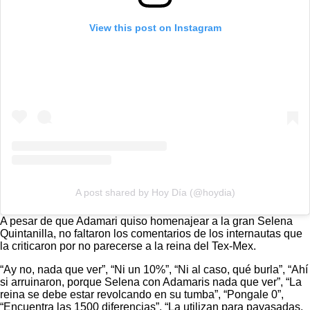
View this post on Instagram
A post shared by Hoy Día (@hoydia)
A pesar de que Adamari quiso homenajear a la gran Selena
Quintanilla, no faltaron los comentarios de los internautas que
la criticaron por no parecerse a la reina del Tex-Mex.
“Ay no, nada que ver”, “Ni un 10%”, “Ni al caso, qué burla”, “Ahí
si arruinaron, porque Selena con Adamaris nada que ver”, “La
reina se debe estar revolcando en su tumba”, “Pongale 0”,
“Encuentra las 1500 diferencias”, “La utilizan para payasadas,