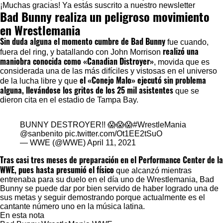
Suscribirse implica aceptar los
términos y condiciones
¡Muchas gracias!
Ya estás suscrito a nuestro newsletter
Bad Bunny realiza un peligroso movimiento
en Wrestlemania
Sin duda alguna el momento cumbre de Bad Bunny
fue cuando,
realizó una
fuera del ring, y batallando con John Morrison
maniobra conocida como «Canadian Distroyer»
, movida que es
considerada una de las más difíciles y vistosas en el universo
el «Conejo Malo» ejecutó sin problema
de la lucha libre y que
alguna, llevándose los gritos de los 25 mil asistentes
que se
dieron cita en el estadio de Tampa Bay.
BUNNY DESTROYER!! 😱😱😱
#WrestleMania
@sanbenito
pic.twitter.com/Ot1EE2tSuO
— WWE (@WWE)
April 11, 2021
Tras casi tres meses de preparación en el Performance Center de la
WWE, pues hasta presumió el físico
que alcanzó mientras
entrenaba para su duelo en el día uno de Wrestlemania, Bad
Bunny se puede dar por bien servido de haber logrado una de
sus metas y seguir demostrando porque actualmente es el
cantante número uno en la música latina.