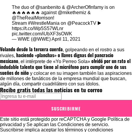
The duo of
@sanbenito
&
@ArcherOfInfamy
is on
🔥🔥🔥🔥🔥🔥 against
@mikethemiz
&
@TheRealMorrison
!
Stream
#WrestleMania
on
@PeacockTV
▶️
https://t.co/Wp5S57WLnr
pic.twitter.com/iUbXF3sOWK
— WWE (@WWE)
April 11, 2021
Volando desde la tercera cuerda
, golpeando en el rostro a sus
haciendo «planchas» o llaves dignas del pancracio
rivales,
mexicano
olvidó por un rato el
, el intérprete de «Yo Perreo Sola»
indudable talento que tiene al micrófono para cumplir uno de sus
sueños de niño
y colocar en su imagen también las aspiraciones
de millones de fanáticos de la empresa mundial que buscan,
algún día, compartir cuadrilátero con sus ídolos.
Recibe gratis todas las noticias en tu correo
SUSCRIBIRME
Este sitio está protegido por reCAPTCHA y Google
Política de
privacidad
y Se aplican las
Condiciones de servicio
.