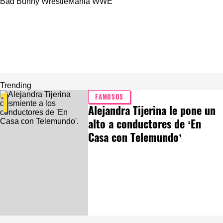
En esta nota
Bad Bunny
WrestleMania
WWE
Trending
1
FAMOSOS
Alejandra Tijerina le pone un
alto a conductores de ‘En
Casa con Telemundo’