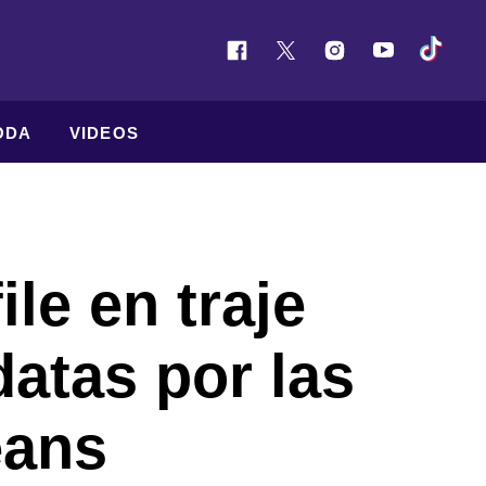
ODA
VIDEOS
le en traje
datas por las
eans