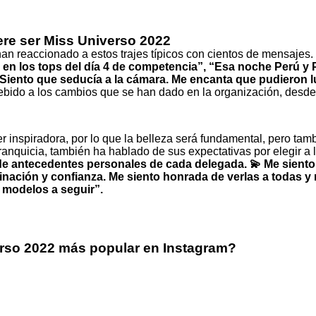
ere ser Miss Universo 2022
 han reaccionado a estos trajes típicos con cientos de mensajes.
o en los tops del día 4 de competencia”, “Esa noche Perú 
iento que seducía a la cámara. Me encanta que pudieron luci
bido a los cambios que se han dado en la organización, desde 
nspiradora, por lo que la belleza será fundamental, pero tambi
ranquicia, también ha hablado de sus expectativas por elegir a 
e antecedentes personales de cada delegada. 💫 Me siento m
minación y confianza. Me siento honrada de verlas a todas y
s modelos a seguir”.
verso 2022 más popular en Instagram?