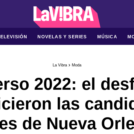
TELEVISIÓN
NOVELAS Y SERIES
MÚSICA
M
La Vibra
Moda
rso 2022: el desfi
icieron las candi
les de Nueva Orl