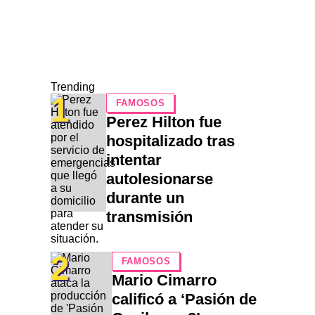
Trending
1
FAMOSOS
Perez Hilton fue
hospitalizado tras
intentar
autolesionarse
durante un
transmisión
2
FAMOSOS
Mario Cimarro
calificó a ‘Pasión de