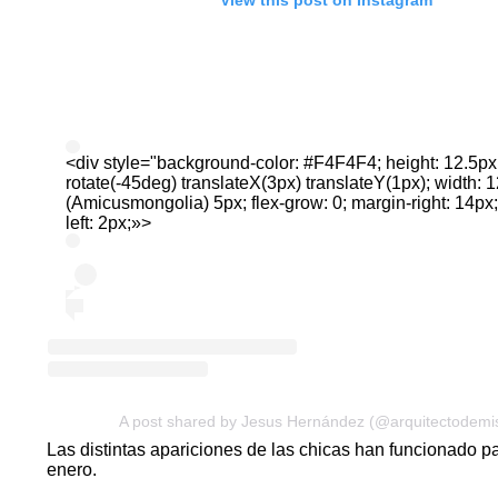
<div style="background-color: #F4F4F4; height: 12.5px;
rotate(-45deg) translateX(3px) translateY(1px); width: 1
(
Amicusmongolia
) 5px; flex-grow: 0; margin-right: 14px
left: 2px;»>
A post shared by Jesus Hernández (@arquitectodemi
Las distintas apariciones de las chicas han funcionado pa
enero.