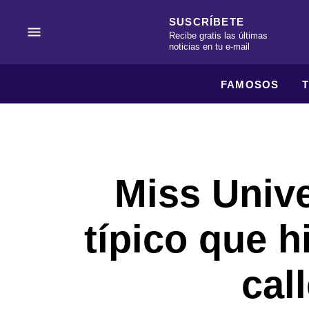
SUSCRÍBETE
Recibe gratis las últimas
noticias en tu e-mail
FAMOSOS
Miss Unive
típico que h
cal