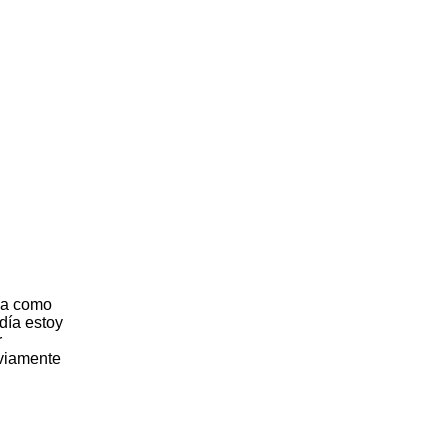
rma como
día estoy
r
bviamente