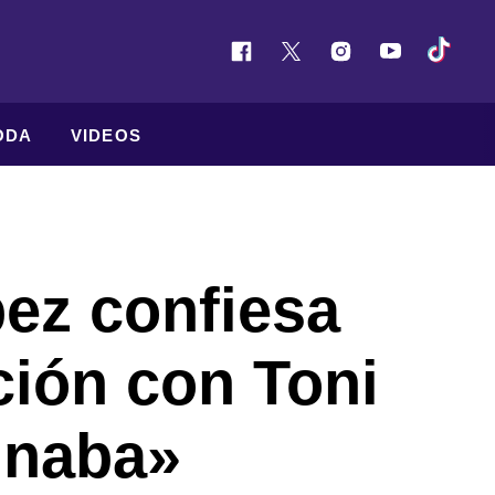
ODA
VIDEOS
ez confiesa
ción con Toni
inaba»