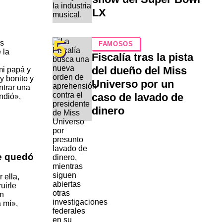
LX
5
us
FAMOSOS
 la
Fiscalía tras la pista
del dueño del Miss
mi papá y
y bonito y
Universo por un
ntrar una
caso de lavado de
ndió»,
dinero
me quedó
 ella,
uirle
an
 mí»,