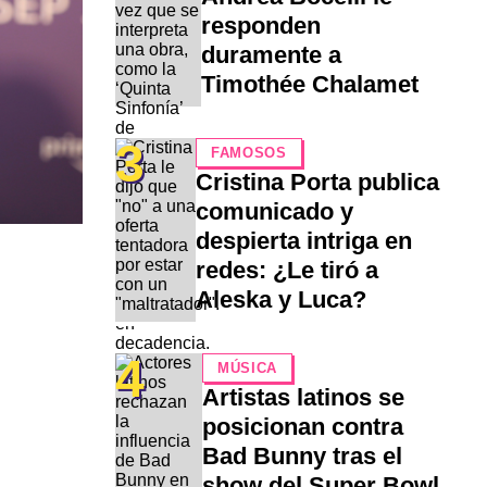
responden
duramente a
Timothée Chalamet
3
FAMOSOS
Cristina Porta publica
comunicado y
despierta intriga en
redes: ¿Le tiró a
Aleska y Luca?
4
MÚSICA
Artistas latinos se
posicionan contra
Bad Bunny tras el
show del Super Bowl