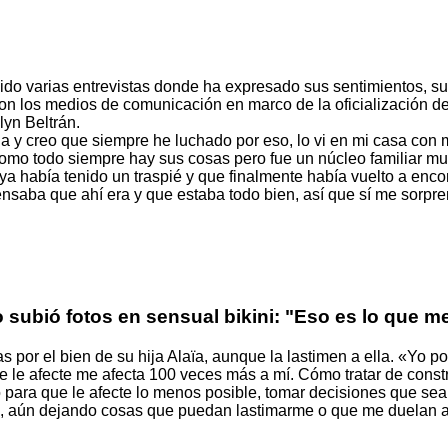
do varias entrevistas donde ha expresado sus sentimientos, s
con los medios de comunicación en marco de la oficialización de
lyn Beltrán.
a y creo que siempre he luchado por eso, lo vi en mi casa con 
como todo siempre hay sus cosas pero fue un núcleo familiar mu
a había tenido un traspié y que finalmente había vuelto a enco
nsaba que ahí era y que estaba todo bien, así que sí me sorpre
 subió fotos en sensual bikini: "Eso es lo que 
por el bien de su hija Alaïa, aunque la lastimen a ella. «Yo por
e le afecte me afecta 100 veces más a mí. Cómo tratar de constr
 para que le afecte lo menos posible, tomar decisiones que se
 aún dejando cosas que puedan lastimarme o que me duelan a