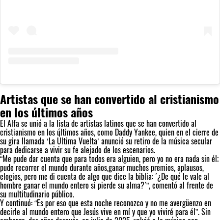
Artistas que se han convertido al cristianismo
en los últimos años
El Alfa se unió a la lista de artistas latinos que se han convertido al
cristianismo en los últimos años, como Daddy Yankee, quien en el cierre de
su gira llamada ‘La Última Vuelta’ anunció su retiro de la música secular
para dedicarse a vivir su fe alejado de los escenarios.
“Me pude dar cuenta que para todos era alguien, pero yo no era nada sin él;
pude recorrer el mundo durante años,ganar muchos premios, aplausos,
elogios, pero me di cuenta de algo que dice la biblia: ´¿De qué le vale al
hombre ganar el mundo entero si pierde su alma?´”, comentó al frente de
su multitudinario público.
Y continuó: “Es por eso que esta noche reconozco y no me avergüenzo en
decirle al mundo entero que Jesús vive en mí y que yo viviré para él”. Sin