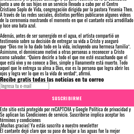
junto a uno de sus hijos en un servicio llevado a cabo por el Centro
Cristiano Soplo de Vida, congregación dirigida por la pastora Yesenia Then.
A través de las redes sociales, distintos perfiles publicaron algunos videos
de la ceremonia mostrando el momento en que el cantante está arrodillado
y luce una bata azul.
Además, antes de ser sumergido en el agua, el artista compartió un
testimonio sobre su decisión de entregar su vida a Cristo y aseguró
que “Dios me lo ha dado todo en la vida, incluyendo una hermosa familia”.
Asimismo, el dominicano motivó a otras personas a reconocer a Cristo
como salvador. “Quiero decirle a todo el que me esté escuchando que el
que está vivo y no conoce a Dios, simple y llanamente está muerto. Todo
aquel que le entrega su alma a Dios, ese es la persona que logra abrir los
ojos y logra ver lo que es la vida de verdad”, afirmó.
Recibe gratis todas las noticias en tu correo
SUSCRIBIRME
Este sitio está protegido por reCAPTCHA y Google
Política de privacidad
y
Se aplican las
Condiciones de servicio
. Suscribirse implica aceptar los
términos y condiciones
¡Muchas gracias!
Ya estás suscrito a nuestro newsletter
El cantante dejó claro que su paso de bajar a las aguas fue la mejor