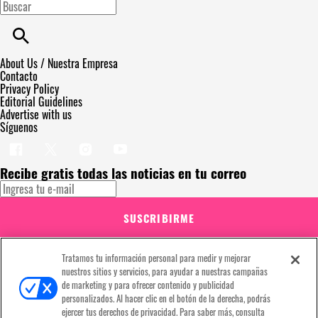
About Us / Nuestra Empresa
Contacto
Privacy Policy
Editorial Guidelines
Advertise with us
Síguenos
Recibe gratis todas las noticias en tu correo
SUSCRIBIRME
Este sitio está protegido por reCAPTCHA y Google
Política de privacidad
y
Se aplican las
Condiciones de servicio
. Suscribirse implica aceptar los
Tratamos tu información personal para medir y mejorar
términos y condiciones
nuestros sitios y servicios, para ayudar a nuestras campañas
¡Muchas gracias!
Ya estás suscrito a nuestro newsletter
de marketing y para ofrecer contenido y publicidad
personalizados. Al hacer clic en el botón de la derecha, podrás
ejercer tus derechos de privacidad. Para saber más, consulta