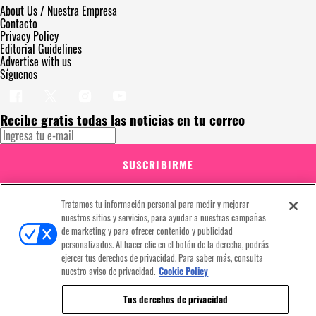
About Us / Nuestra Empresa
Contacto
Privacy Policy
Editorial Guidelines
Advertise with us
Síguenos
Recibe gratis todas las noticias en tu correo
SUSCRIBIRME
Este sitio está protegido por reCAPTCHA y Google
Política de privacidad
y
Se aplican las
Condiciones de servicio
. Suscribirse implica aceptar los
Tratamos tu información personal para medir y mejorar
términos y condiciones
nuestros sitios y servicios, para ayudar a nuestras campañas
¡Muchas gracias!
Ya estás suscrito a nuestro newsletter
de marketing y para ofrecer contenido y publicidad
personalizados. Al hacer clic en el botón de la derecha, podrás
ejercer tus derechos de privacidad. Para saber más, consulta
nuestro aviso de privacidad.
Cookie Policy
Recibe gratis todas las noticias en tu correo
Tus derechos de privacidad