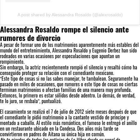
A post shared by Alessandra Rosaldo (@alexrosaldo)
Alessandra Rosaldo rompe el silencio ante
rumores de divorcio
A pesar de formar uno de los matrimonios aparentemente más estables del
mundo del entretenimiento, Alessandra Rosaldo y Eugenio Derbez han sido
rodeados en varias ocasiones por especulaciones que apuntan un
rompimiento.
Sin embargo, la actriz recientemente rompió el silencio y resaltó cómo ha
conseguido proteger su relación con el comediante mexicano.
“Este tipo de cosas si no las sabes manejar, te tambalean. Seguramente ha
pasado en miles de ocasiones, que rumores o este tipo de cosas no ciertas
terminan matrimonios o afectan familias de una manera muy profunda.
Entonces, lo primero es estar sólidos desde adentro. Lo demás, de verdad,
te lo juro, se resbala”, puntualizó.
El casamiento se realizó el 7 de julio de 2012 siete meses después de que
el comediante le pidió matrimonio a la cantante vestido de príncipe y
montado a caballo. Al estilo más romántico, el famoso le entregó el anillo
en un restaurante ubicado en la Condesa. Dos años más tarde se
convirtieron en padres de Aitana su única hija en común.
No te pierdas de todas las noticias de La Vibra desde su canal de