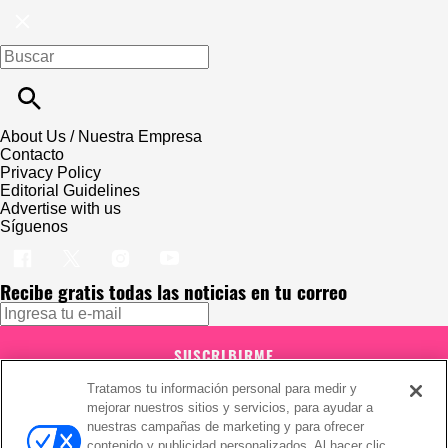
About Us / Nuestra Empresa
Contacto
Privacy Policy
Editorial Guidelines
Advertise with us
Síguenos
Recibe gratis todas las noticias en tu correo
SUSCRIBIRME
Tratamos tu información personal para medir y
Este sitio está protegido por reCAPTCHA y Google
Política de
mejorar nuestros sitios y servicios, para ayudar a
privacidad
y Se aplican las
Condiciones de servicio
.
Suscribirse implica aceptar los
términos y condiciones
nuestras campañas de marketing y para ofrecer
¡Muchas gracias!
Ya estás suscrito a nuestro newsletter
contenido y publicidad personalizados. Al hacer clic