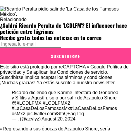
Relacionado
¿Saldrá Ricardo Peralta de 'LCDLFM'? El influencer hace
petición entre lágrimas
Recibe gratis todas las noticias en tu correo
SUSCRIBIRME
Este sitio está protegido por reCAPTCHA y Google
Política de
privacidad
y Se aplican las
Condiciones de servicio
.
Suscribirse implica aceptar los
términos y condiciones
¡Muchas gracias!
Ya estás suscrito a nuestro newsletter
Ricardo diciendo que Karime infectara de Gonorrea
y Sífilis a Agustín, solo por salir de Acapulco Shore
😳
#LCDLFMX
#LCDLFMX2
#LaCasaDeLosFamososMx
#LaCasaDeLosFamos
osMx2
pic.twitter.com/SfhQFaqT1q
— . (@acylyz)
August 20, 2024
«Regresando a sus épocas de Acapulco Shore, sería