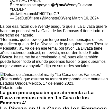
QUE APOYARLA.
Entre reinas se apoyan 😭🥹❤️
#WendyGuevara
#LCDLF4
pic.twitter.com/kR40FFquGP
— GetOutOfHere (@MonsterXWen)
March 16, 2024
Es por esa razón que Wendy aseguró que si La Divaza quiere
hacer un podcast en La Casa de los Famosos 4 tiene todo el
derecho de hacerlo.
“Hermanis, qué show, oigan tengo muchos mensajes en los
que dicen que lo de La Divaza, lo de que quiere hacer ‘Resulta
y Resalta’, ay, ya dejen ese tema, por favor, La Divaza tiene
años haciendo podcast, entrevista, recuerden lo de Radio
Divaza, hasta me ha entrevistado a mí, pues ella también
puede hacer, todo el mundo podemos hacer lo que queramos,
mejor vamos a apoyarla”, dijo en sus redes sociales.
Relacionado
La gran preocupación que atormenta a La
Divaza mientras está en 'La Casa de los
Famosos 4'
La Divaza en ‘La Casa de los Famosos