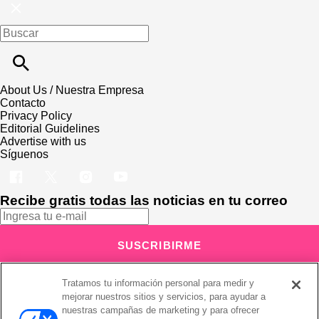
About Us / Nuestra Empresa
Contacto
Privacy Policy
Editorial Guidelines
Advertise with us
Síguenos
Recibe gratis todas las noticias en tu correo
SUSCRIBIRME
Este sitio está protegido por reCAPTCHA y Google
Política de
Tratamos tu información personal para medir y
privacidad
y Se aplican las
Condiciones de servicio
.
Suscribirse implica aceptar los
términos y condiciones
mejorar nuestros sitios y servicios, para ayudar a
¡Muchas gracias!
Ya estás suscrito a nuestro newsletter
nuestras campañas de marketing y para ofrecer