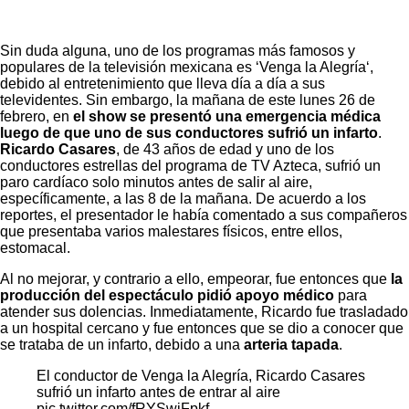
Sin duda alguna, uno de los programas más famosos y
populares de la televisión mexicana es
‘Venga la Alegría
‘,
debido al entretenimiento que lleva día a día a sus
televidentes. Sin embargo, la mañana de este lunes 26 de
febrero, en
el show se presentó una emergencia médica
luego de que uno de sus conductores sufrió un infarto
.
Ricardo Casares
, de 43 años de edad y uno de los
conductores estrellas del programa de TV Azteca, sufrió un
paro cardíaco solo minutos antes de salir al aire,
específicamente, a las 8 de la mañana. De acuerdo a los
reportes, el presentador le había comentado a sus compañeros
que presentaba varios malestares físicos, entre ellos,
estomacal.
Al no mejorar, y contrario a ello, empeorar, fue entonces que
la
producción del espectáculo pidió apoyo médico
para
atender sus dolencias. Inmediatamente, Ricardo fue trasladado
a un hospital cercano y fue entonces que se dio a conocer que
se trataba de un infarto, debido a una
arteria tapada
.
El conductor de Venga la Alegría, Ricardo Casares
sufrió un infarto antes de entrar al aire
pic.twitter.com/fRYSwiFpkf