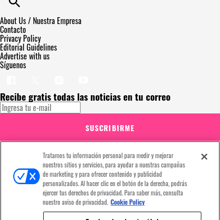
About Us / Nuestra Empresa
Contacto
Privacy Policy
Editorial Guidelines
Advertise with us
Síguenos
Recibe gratis todas las noticias en tu correo
SUSCRIBIRME
Este sitio está protegido por reCAPTCHA y Google
Política de privacidad
y
Se aplican las
Condiciones de servicio
. Suscribirse implica aceptar los
Tratamos tu información personal para medir y mejorar
términos y condiciones
nuestros sitios y servicios, para ayudar a nuestras campañas
¡Muchas gracias!
Ya estás suscrito a nuestro newsletter
de marketing y para ofrecer contenido y publicidad
personalizados. Al hacer clic en el botón de la derecha, podrás
ejercer tus derechos de privacidad. Para saber más, consulta
nuestro aviso de privacidad.
Cookie Policy
Recibe gratis todas las noticias en tu correo