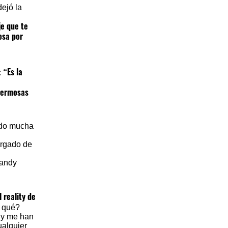
ejó la
je que te
osa por
“Es la
:
“Hermosas
ado mucha
argado de
Mandy
 reality de
r qué?
, y me han
ualquier