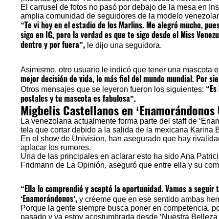
El carrusel de fotos no pasó por debajo de la mesa en In
amplia comunidad de seguidores de la modelo venezola
“Te vi hoy en el estadio de los Marlins. Me alegró mucho, pue
sigo en IG, pero la verdad es que te sigo desde el Miss Vene
dentro y por fuera”,
le dijo una seguidora.
Asimismo, otro usuario le indicó que tener una mascota 
mejor decisión de vida, lo más fiel del mundo mundial. Por s
“Es
Otros mensajes que se leyeron fueron los siguientes:
postales y tu mascota es fabulosa”.
Migbelis Castellanos en ‘Enamorándonos
La venezolana actualmente forma parte del staff de ‘E
tela que cortar debido a la salida de la mexicana Karina
En el show de Univision, han asegurado que hay rivalida
aplacar los rumores.
Una de las principales en aclarar esto ha sido Ana Patri
Fridmann de La Opinión
, aseguró que entre ella y su c
“Ella lo comprendió y aceptó la oportunidad. Vamos a seguir tr
‘Enamorándonos’,
y créeme que en ese sentido ambas hem
Porque la gente siempre busca poner en competencia, pone
pasado y ya estoy acostumbrada desde ‘Nuestra Belleza L