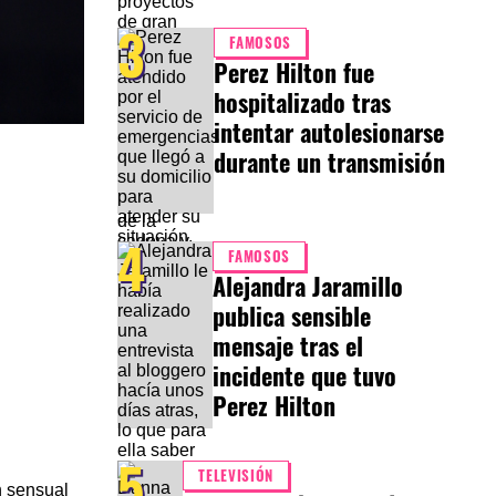
3
FAMOSOS
Perez Hilton fue
hospitalizado tras
intentar autolesionarse
durante un transmisión
4
FAMOSOS
Alejandra Jaramillo
publica sensible
mensaje tras el
incidente que tuvo
Perez Hilton
5
TELEVISIÓN
n sensual