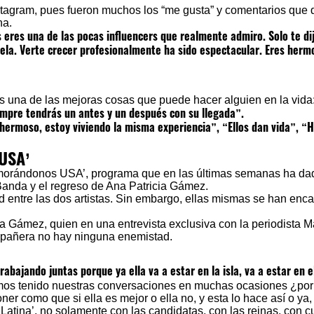
stagram, pues fueron muchos los “me gusta” y comentarios que d
na.
s eres una de las pocas influencers que realmente admiro. Solo te di
zuela. Verte crecer profesionalmente ha sido espectacular. Eres herm
es una de las mejoras cosas que puede hacer alguien en la vida
iempre tendrás un antes y un después con su llegada”.
 hermoso, estoy viviendo la misma experiencia”, “Ellos dan vida”, 
 USA’
namorándonos USA’, programa que en las últimas semanas ha d
 Banda y el regreso de Ana Patricia Gámez.
d entre las dos artistas. Sin embargo, ellas mismas se han enc
cia Gámez, quien en una entrevista exclusiva con
la periodista 
ompañera no hay ninguna enemistad.
abajando juntas porque ya ella va a estar en la isla, va a estar en el
os tenido nuestras conversaciones en muchas ocasiones ¿po
r como que si ella es mejor o ella no, y esta lo hace así o ya
atina’, no solamente con las candidatas, con las reinas, con c