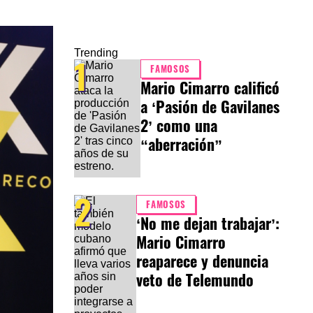
Trending
1
FAMOSOS
Mario Cimarro calificó
a ‘Pasión de Gavilanes
2’ como una
“aberración”
2
FAMOSOS
‘No me dejan trabajar’:
Mario Cimarro
reaparece y denuncia
veto de Telemundo