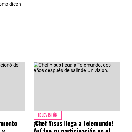
como dicen
TELEVISIÓN
amiento
¡Chef Yisus llega a Telemundo!
 y
Así fue su participación en el