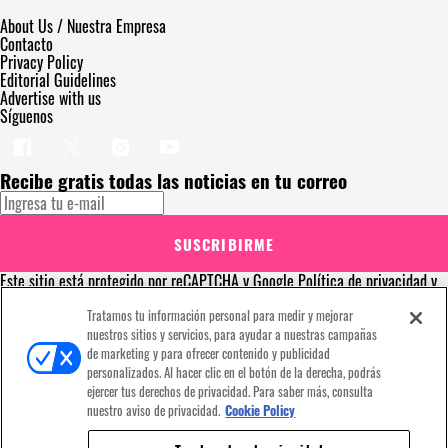
About Us / Nuestra Empresa
Contacto
Privacy Policy
Editorial Guidelines
Advertise with us
Síguenos
Recibe gratis todas las noticias en tu correo
SUSCRIBIRME
Este sitio está protegido por reCAPTCHA y Google
Política de privacidad
y
Se aplican las
Condiciones de servicio
. Suscribirse implica aceptar los
Tratamos tu información personal para medir y mejorar
términos y condiciones
¡Muchas gracias!
Ya estás suscrito a nuestro newsletter
nuestros sitios y servicios, para ayudar a nuestras campañas
de marketing y para ofrecer contenido y publicidad
personalizados. Al hacer clic en el botón de la derecha, podrás
ejercer tus derechos de privacidad. Para saber más, consulta
nuestro aviso de privacidad.
Cookie Policy
Recibe gratis todas las noticias en tu correo