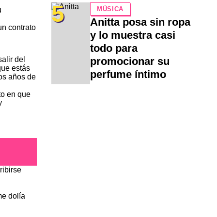
5
MÚSICA
u
Anitta posa sin ropa
un contrato
y lo muestra casi
todo para
promocionar su
alir del
que estás
perfume íntimo
tos años de
to en que
y
ribirse
me dolía