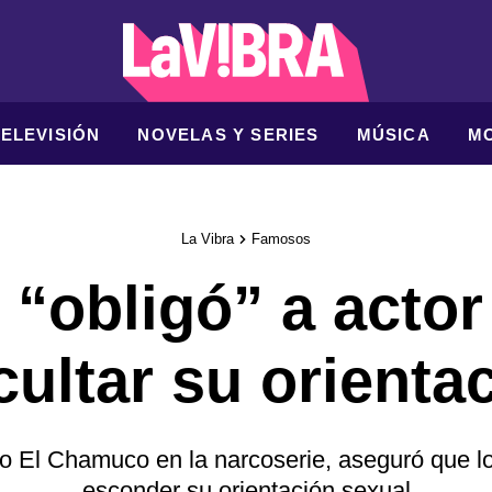
TELEVISIÓN
NOVELAS Y SERIES
MÚSICA
M
La Vibra
Famosos
“obligó” a actor
cultar su orienta
o El Chamuco en la narcoserie, aseguró que lo 
esconder su orientación sexual