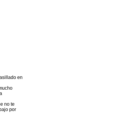
asillado en
 mucho
La
e no te
bajo por