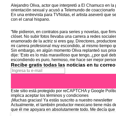
Alejandro Oliva, actor que interpretó a El Chamuco en la
orientación sexual y acusó a Telemundo de coaccionarlo
En una entrevista para TVNotas, el artista aseveró que se
con el canal hispano.
“Me pidieron, en contratos para series y novelas, que fir
clóset. No subir fotos llevaba una carrera a redes socia
enamorado de la actriz si eres gay. Directores, productor
mi carrera profesional muy escondido, al mismo tiempo qu
Sin embargo, en algún momento Oliva replanteó sus prior
dije: ‘Esto es lo más maravilloso que tengo, ¿por qué d
escondiendo es puro, hermoso, me hace ser mejor person
Recibe gratis todas las noticias en tu correo
Este sitio está protegido por reCAPTCHA y Google
Polít
implica aceptar los
términos y condiciones
¡Muchas gracias!
Ya estás suscrito a nuestro newsletter
Actualmente, el también productor mexicano tiene más de
que él me apoyara en absolutamente todo. Me decía que e