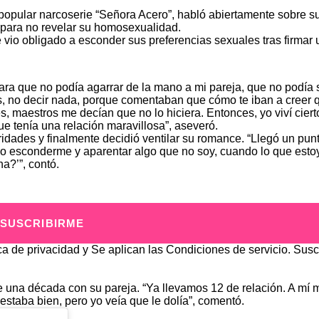
 popular narcoserie “Señora Acero”, habló abiertamente sobre s
 para no revelar su homosexualidad.
 vio obligado a esconder sus preferencias sexuales tras firmar 
mara que no podía agarrar de la mano a mi pareja, que no podía s
les, no decir nada, porque comentaban que cómo te iban a creer 
es, maestros me decían que no lo hiciera. Entonces, yo viví cier
e tenía una relación maravillosa”, aseveró.
idades y finalmente decidió ventilar su romance. “Llegó un pun
ebo esconderme y aparentar algo que no soy, cuando lo que esto
a?’”, contó.
SUSCRIBIRME
ica de privacidad
y Se aplican las
Condiciones de servicio
. Susc
 una década con su pareja. “Ya llevamos 12 de relación. A mí 
staba bien, pero yo veía que le dolía”, comentó.