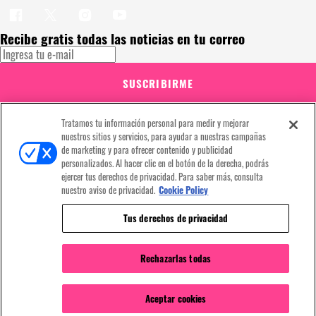
Recibe gratis todas las noticias en tu correo
SUSCRIBIRME
Este sitio está protegido por reCAPTCHA y Google
Política de privacidad
y
Se aplican las
Condiciones de servicio
. Suscribirse implica aceptar los
Tratamos tu información personal para medir y mejorar
términos y condiciones
nuestros sitios y servicios, para ayudar a nuestras campañas
¡Muchas gracias!
Ya estás suscrito a nuestro newsletter
de marketing y para ofrecer contenido y publicidad
personalizados. Al hacer clic en el botón de la derecha, podrás
ejercer tus derechos de privacidad. Para saber más, consulta
nuestro aviso de privacidad.
Cookie Policy
Recibe gratis todas las noticias en tu correo
Tus derechos de privacidad
SUSCRIBIRME
Rechazarlas todas
Este sitio está protegido por reCAPTCHA y Google
Política de privacidad
y
Se aplican las
Condiciones de servicio
. Suscribirse implica aceptar los
Aceptar cookies
términos y condiciones