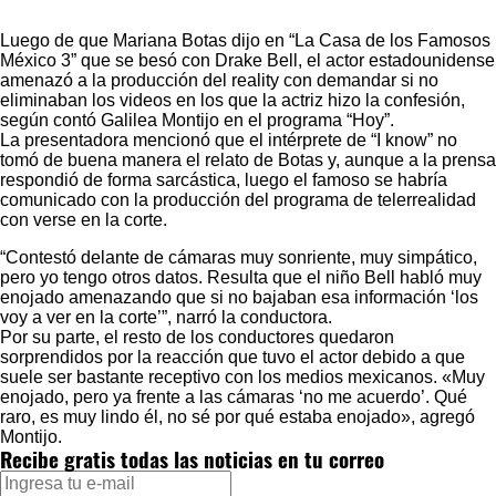
Luego de que Mariana Botas dijo en
“La Casa de los Famosos
México 3”
que se besó con Drake Bell, el actor estadounidense
amenazó a la producción del reality con demandar si no
eliminaban los videos en los que la actriz hizo la confesión,
según contó Galilea Montijo en el programa “Hoy”.
La presentadora mencionó que el intérprete de “I know” no
tomó de buena manera el relato de Botas y, aunque a la prensa
respondió de forma sarcástica, luego el famoso se habría
comunicado con la producción del programa de telerrealidad
con verse en la corte.
“Contestó delante de cámaras muy sonriente, muy simpático,
pero yo tengo otros datos. Resulta que el niño Bell habló muy
enojado amenazando que si no bajaban esa información ‘los
voy a ver en la corte’”, narró la conductora.
Por su parte, el resto de los conductores quedaron
sorprendidos por la reacción que tuvo el actor debido a que
suele ser bastante receptivo con los medios mexicanos. «Muy
enojado, pero ya frente a las cámaras ‘no me acuerdo’. Qué
raro, es muy lindo él, no sé por qué estaba enojado», agregó
Montijo.
Recibe gratis todas las noticias en tu correo