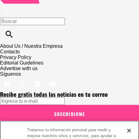
About Us / Nuestra Empresa
Contacto
Privacy Policy
Editorial Guidelines
Advertise with us
Síguenos
Recibe gratis todas las noticias en tu correo
SUSCRIBIRME
Este sitio está protegido por reCAPTCHA y Google
Política de
Tratamos tu información personal para medir y
privacidad
y Se aplican las
Condiciones de servicio
.
mejorar nuestros sitios y servicios, para ayudar a
Suscribirse implica aceptar los
términos y condiciones