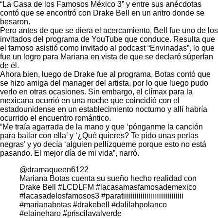
“La Casa de los Famosos México 3” y entre sus anécdotas
contó que se encontró con Drake Bell en un antro donde se
besaron.
Pero antes de que se diera el acercamiento, Bell fue uno de los
invitados del programa de YouTube que conduce. Resulta que
el famoso asistió como invitado al podcast “
Envinadas
”, lo que
fue un logro para Mariana en vista de que se declaró súperfan
de él.
Ahora bien, luego de Drake fue al programa, Botas contó que
se hizo amiga del manager del artista, por lo que luego pudo
verlo en otras ocasiones. Sin embargo, el clímax para la
mexicana ocurrió en una noche que coincidió con el
estadounidense en un establecimiento nocturno y allí habría
ocurrido el encuentro romántico.
“Me traía agarrada de la mano y que ‘pónganme la canción
para bailar con ella’ y ‘¿Qué quieres? Te pido unas perlas
negras’ y yo decía ‘alguien pellízqueme porque esto no está
pasando. El mejor día de mi vida”, narró.
@dramaqueen6122
Mariana Botas cuenta su sueño hecho realidad con
Drake Bell
#LCDLFM
#lacasamasfamosademexico
#lacasadelosfamosos3
#paratiiiiiiiiiiiiiiiiiiiiiiiiiiiiiii
#marianabotas
#drakebell
#dalilahpolanco
#elaineharo
#priscilavalverde