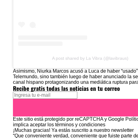
A post shared by La Vibra (@lavibraus)
Asimismo, Niurka Marcos acusó a Luca de haber “usado” a
Telemundo, sino también luego de haber anunciado la sepa
canal hispano protagonizando una mediática ruptura para 
Recibe gratis todas las noticias en tu correo
Este sitio está protegido por reCAPTCHA y Google
Polít
implica aceptar los
términos y condiciones
¡Muchas gracias!
Ya estás suscrito a nuestro newsletter
“Que conveniente verdad, conveniente que fuiste parte de 