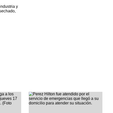
industria y
esechado,