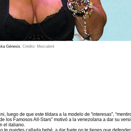
eska Génesis.
Crédito: Mezcalent
ni
, luego de que este tildara a la modelo de “interesas”, “mentir
e los Famosos All-Stars” motivó a la venezolana a dar su versi
el italiano.
 te quedes callada bebé, a dar fuete no te tienes que defender