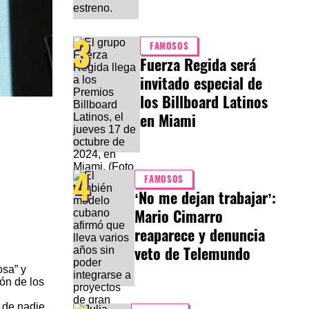
3
FAMOSOS
Fuerza Regida será
invitado especial de
los Billboard Latinos
en Miami
4
FAMOSOS
‘No me dejan trabajar’:
Mario Cimarro
reaparece y denuncia
veto de Telemundo
osa” y
ón de los
 de nadie.