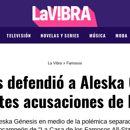
TELEVISIÓN
NOVELAS Y SERIES
MÚSICA
MODA
La Vibra
Famosos
 defendió a Aleska 
tes acusaciones de
leska Génesis en medio de la polémica separac
bcampeón de "La Casa de los Famosos All-Sta