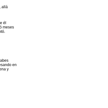
 allá
e él
só meses
ntó.
 sabes
resando en
uena y