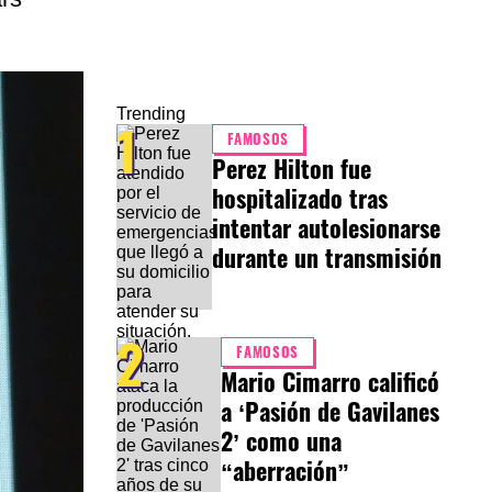
Trending
1
FAMOSOS
Perez Hilton fue
hospitalizado tras
intentar autolesionarse
durante un transmisión
2
FAMOSOS
Mario Cimarro calificó
a ‘Pasión de Gavilanes
2’ como una
“aberración”