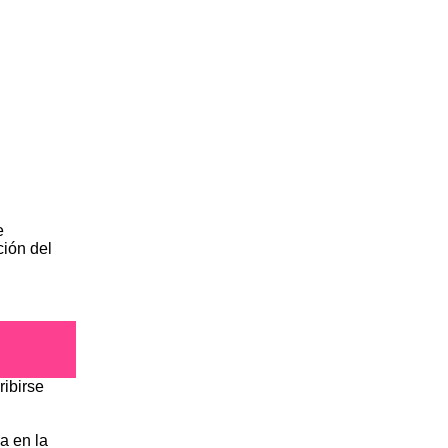
e
ción del
ribirse
a en la