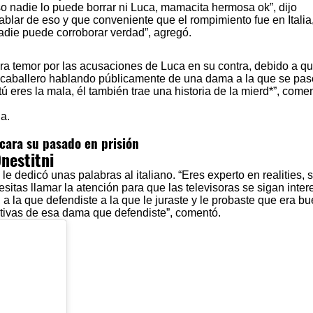
nadie lo puede borrar ni Luca, mamacita hermosa ok”, dijo
lar de eso y que conveniente que el rompimiento fue en Italia,
adie puede corroborar verdad”, agregó.
iera temor por las acusaciones de Luca en su contra, debido a qu
n caballero hablando públicamente de una dama a la que se pa
ú eres la mala, él también trae una historia de la mierd*”, come
cara su pasado en prisión
nestitni
 le dedicó unas palabras al italiano. “Eres experto en realities,
esitas llamar la atención para que las televisoras se sigan inte
 la que defendiste a la que le juraste y le probaste que era b
ativas de esa dama que defendiste”, comentó.