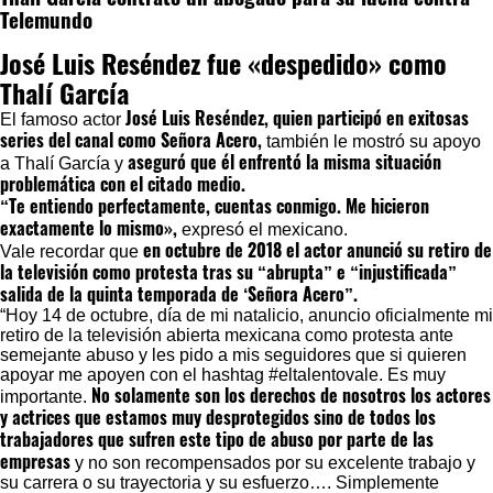
Telemundo
José Luis Reséndez fue «despedido» como
Thalí García
José Luis Reséndez, quien participó en exitosas
El famoso actor
series del canal como Señora Acero,
también le mostró su apoyo
aseguró que él enfrentó la misma situación
a Thalí García y
problemática con el citado medio.
“Te entiendo perfectamente, cuentas conmigo. Me hicieron
exactamente lo mismo»,
expresó el mexicano.
en octubre de 2018 el actor anunció su retiro de
Vale recordar que
la televisión como protesta tras su “abrupta” e “injustificada”
salida de la quinta temporada de ‘Señora Acero”.
“Hoy 14 de octubre, día de mi natalicio, anuncio oficialmente mi
retiro de la televisión abierta mexicana como protesta ante
semejante abuso y les pido a mis seguidores que si quieren
apoyar me apoyen con el hashtag #eltalentovale. Es muy
No solamente son los derechos de nosotros los actores
importante.
y actrices que estamos muy desprotegidos sino de todos los
trabajadores que sufren este tipo de abuso por parte de las
empresas
y no son recompensados por su excelente trabajo y
su carrera o su trayectoria y su esfuerzo…. Simplemente