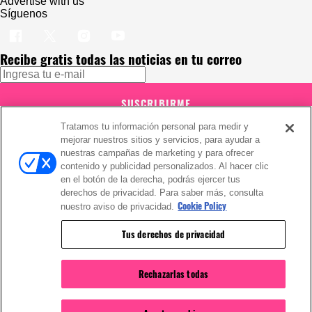
Advertise with us
Síguenos
Recibe gratis todas las noticias en tu correo
SUSCRIBIRME
Tratamos tu información personal para medir y
Este sitio está protegido por reCAPTCHA y Google
Política de
mejorar nuestros sitios y servicios, para ayudar a
privacidad
y Se aplican las
Condiciones de servicio
.
Suscribirse implica aceptar los
términos y condiciones
nuestras campañas de marketing y para ofrecer
¡Muchas gracias!
Ya estás suscrito a nuestro newsletter
contenido y publicidad personalizados. Al hacer clic
en el botón de la derecha, podrás ejercer tus
derechos de privacidad. Para saber más, consulta
Cookie Policy
nuestro aviso de privacidad.
Recibe gratis todas las noticias en tu correo
Tus derechos de privacidad
SUSCRIBIRME
Rechazarlas todas
Este sitio está protegido por reCAPTCHA y Google
Política de
privacidad
y Se aplican las
Condiciones de servicio
.