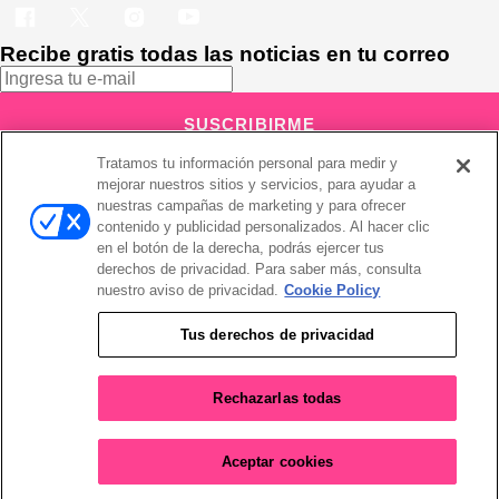
Recibe gratis todas las noticias en tu correo
SUSCRIBIRME
Tratamos tu información personal para medir y
Este sitio está protegido por reCAPTCHA y Google
Política de
privacidad
y Se aplican las
Condiciones de servicio
.
mejorar nuestros sitios y servicios, para ayudar a
Suscribirse implica aceptar los
términos y condiciones
nuestras campañas de marketing y para ofrecer
¡Muchas gracias!
Ya estás suscrito a nuestro newsletter
contenido y publicidad personalizados. Al hacer clic
en el botón de la derecha, podrás ejercer tus
derechos de privacidad. Para saber más, consulta
nuestro aviso de privacidad.
Cookie Policy
Recibe gratis todas las noticias en tu correo
Tus derechos de privacidad
SUSCRIBIRME
Rechazarlas todas
Este sitio está protegido por reCAPTCHA y Google
Política de
privacidad
y Se aplican las
Condiciones de servicio
.
Aceptar cookies
Suscribirse implica aceptar los
términos y condiciones
¡Muchas gracias!
Ya estás suscrito a nuestro newsletter