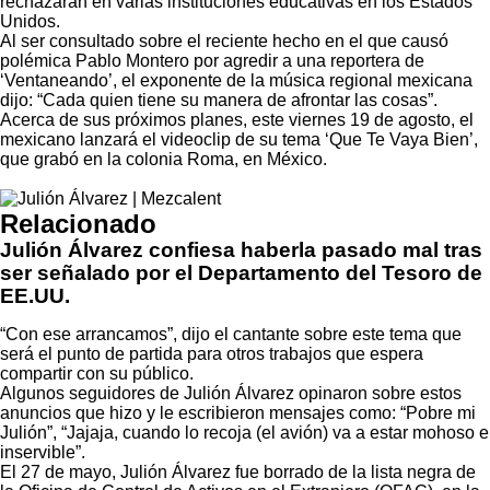
rechazaran en varias instituciones educativas en los Estados
Unidos.
Al ser consultado sobre el reciente hecho en el que causó
polémica Pablo Montero por agredir a una reportera de
‘Ventaneando’, el exponente de la música regional mexicana
dijo: “Cada quien tiene su manera de afrontar las cosas”.
Acerca de sus próximos planes, este viernes 19 de agosto, el
mexicano lanzará el videoclip de su tema ‘Que Te Vaya Bien’,
que grabó en la colonia Roma, en México.
Relacionado
Julión Álvarez confiesa haberla pasado mal tras
ser señalado por el Departamento del Tesoro de
EE.UU.
“Con ese arrancamos”, dijo el cantante sobre este tema que
será el punto de partida para otros trabajos que espera
compartir con su público.
Algunos seguidores de Julión Álvarez opinaron sobre estos
anuncios que hizo y le escribieron mensajes como: “Pobre mi
Julión”, “Jajaja, cuando lo recoja (el avión) va a estar mohoso e
inservible”.
El 27 de mayo, Julión Álvarez fue borrado de la lista negra de