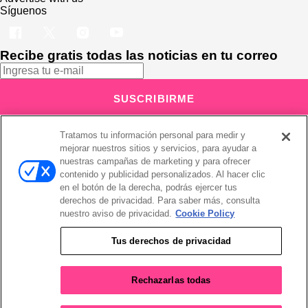
Síguenos
Recibe gratis todas las noticias en tu correo
SUSCRIBIRME
Este sitio está protegido por reCAPTCHA y Google
Política de
Tratamos tu información personal para medir y
privacidad
y Se aplican las
Condiciones de servicio
.
mejorar nuestros sitios y servicios, para ayudar a
Suscribirse implica aceptar los
términos y condiciones
¡Muchas gracias!
Ya estás suscrito a nuestro newsletter
nuestras campañas de marketing y para ofrecer
contenido y publicidad personalizados. Al hacer clic
en el botón de la derecha, podrás ejercer tus
derechos de privacidad. Para saber más, consulta
nuestro aviso de privacidad.
Cookie Policy
Recibe gratis todas las noticias en tu correo
Tus derechos de privacidad
SUSCRIBIRME
Rechazarlas todas
Este sitio está protegido por reCAPTCHA y Google
Política de
privacidad
y Se aplican las
Condiciones de servicio
.