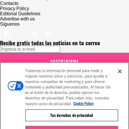
Contacto
Privacy Policy
Editorial Guidelines
Advertise with us
Síguenos
Recibe gratis todas las noticias en tu correo
SUSCRIBIRME
Tratamos tu información personal para medir y
Este sitio está protegido por reCAPTCHA y Google
Política de
mejorar nuestros sitios y servicios, para ayudar a
privacidad
y Se aplican las
Condiciones de servicio
.
nuestras campañas de marketing y para ofrecer
Suscribirse implica aceptar los
términos y condiciones
¡Muchas gracias!
Ya estás suscrito a nuestro newsletter
contenido y publicidad personalizados. Al hacer clic
en el botón de la derecha, podrás ejercer tus
derechos de privacidad. Para saber más, consulta
Cookie Policy
nuestro aviso de privacidad.
Recibe gratis todas las noticias en tu correo
Tus derechos de privacidad