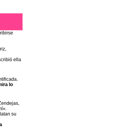
ribirse
iz,
scribió ella
tificada.
ira lo
Zendejas,
í».
latan su
a