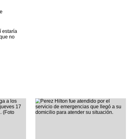
le
 estaría
 que no