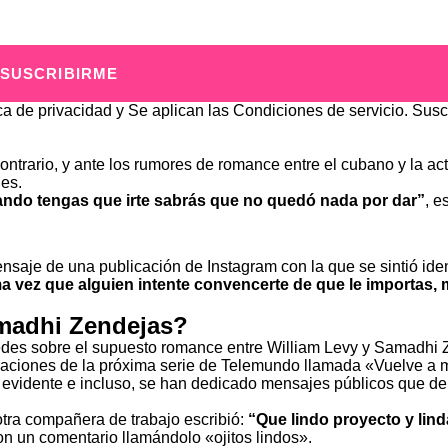
SUSCRIBIRME
ica de privacidad
y Se aplican las
Condiciones de servicio
. Susc
ntrario, y ante los rumores de romance entre el cubano y la actr
jes.
ando tengas que irte sabrás que no quedó nada por dar”
, e
nsaje de una publicación de Instagram con la que se sintió iden
a vez que alguien intente convencerte de que le importas, m
amadhi Zendejas?
edes sobre el supuesto romance entre William Levy y Samadhi 
baciones de la próxima serie de Telemundo llamada «Vuelve a m
y evidente e incluso, se han dedicado mensajes públicos que de
otra compañera de trabajo escribió:
“Que lindo proyecto y lind
n un comentario llamándolo «ojitos lindos».