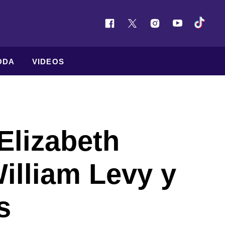
ODA
VIDEOS
 Elizabeth
illiam Levy y
s