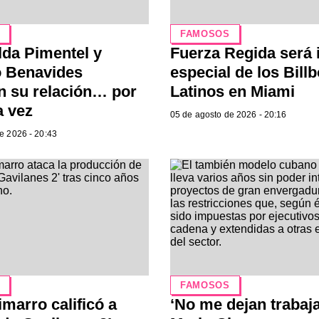
S
FAMOSOS
da Pimentel y
Fuerza Regida será 
 Benavides
especial de los Bill
n su relación… por
Latinos en Miami
 vez
05 de agosto de 2026 - 20:16
e 2026 - 20:43
S
FAMOSOS
marro calificó a
‘No me dejan trabaja