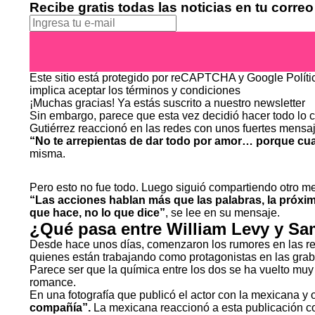
Recibe gratis todas las noticias en tu correo
Este sitio está protegido por reCAPTCHA y Google
Polít
implica aceptar los
términos y condiciones
¡Muchas gracias!
Ya estás suscrito a nuestro newsletter
Sin embargo, parece que esta vez decidió hacer todo lo co
Gutiérrez reaccionó en las redes con unos fuertes mensa
“No te arrepientas de dar todo por amor… porque cu
misma.
Pero esto no fue todo. Luego siguió compartiendo otro me
“Las acciones hablan más que las palabras, la próxim
que hace, no lo que dice”
, se lee en su mensaje.
¿Qué pasa entre William Levy y S
Desde hace unos días, comenzaron los rumores en las r
quienes están trabajando como protagonistas en las gra
Parece ser que la química entre los dos se ha vuelto mu
romance.
En una fotografía que publicó el actor con la mexicana y 
compañía”.
La mexicana reaccionó a esta publicación co