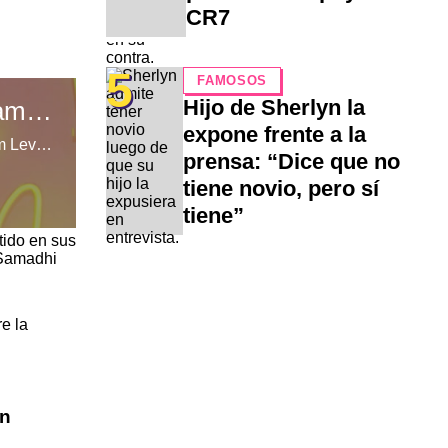
CR7
5
FAMOSOS
Hijo de Sherlyn la
expone frente a la
prensa: “Dice que no
tiene novio, pero sí
tiene”
tido en sus
 Samadhi
e la
an