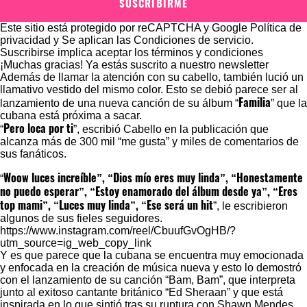
SUSCRIBIRME
Este sitio está protegido por reCAPTCHA y Google
Política de
privacidad
y Se aplican las
Condiciones de servicio
.
Suscribirse implica aceptar los
términos y condiciones
¡Muchas gracias!
Ya estás suscrito a nuestro newsletter
Además de llamar la atención con su cabello, también lució un
llamativo vestido del mismo color. Esto se debió parece ser al
Familia
lanzamiento de una nueva canción de su álbum “
” que la
cubana está próxima a sacar.
Pero loca por ti
“
”, escribió Cabello en la publicación que
alcanza más de 300 mil “me gusta” y miles de comentarios de
sus fanáticos.
Woow luces increíble”, “Dios mío eres muy linda”, “Honestamente
“
no puedo esperar”, “Estoy enamorado del álbum desde ya”, “Eres
top mami”, “Luces muy linda”, “Ese será un hit
”, le escribieron
algunos de sus fieles seguidores.
https://www.instagram.com/reel/CbuufGvOgHB/?
utm_source=ig_web_copy_link
Y es que parece que la cubana se encuentra muy emocionada
y enfocada en la creación de música nueva y esto lo demostró
con el lanzamiento de su canción “Bam, Bam”, que interpreta
junto al exitoso cantante británico “Ed Sheraan” y que está
inspirada en lo que sintió tras su ruptura con Shawn Mendes.