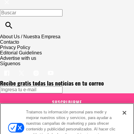
About Us / Nuestra Empresa
Contacto
Privacy Policy
Editorial Guidelines
Advertise with us
Síguenos
Recibe gratis todas las noticias en tu correo
SUSCRIBIRME
Tratamos tu información personal para medir y
Este sitio está protegido por reCAPTCHA y Google
Política de
mejorar nuestros sitios y servicios, para ayudar a
privacidad
y Se aplican las
Condiciones de servicio
.
Suscribirse implica aceptar los
términos y condiciones
nuestras campañas de marketing y para ofrecer
¡Muchas gracias!
Ya estás suscrito a nuestro newsletter
contenido y publicidad personalizados. Al hacer clic